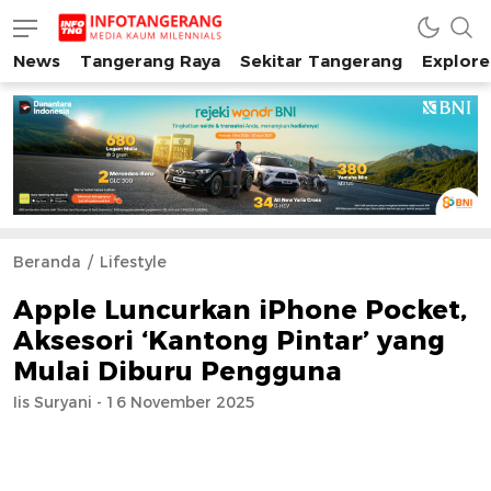
News
Tangerang Raya
Sekitar Tangerang
Explore
INFO TANGERANG
Media Kaum Millenials Tangerang Raya
Beranda
Lifestyle
Apple Luncurkan iPhone Pocket,
Aksesori ‘Kantong Pintar’ yang
Mulai Diburu Pengguna
Iis Suryani - 16 November 2025