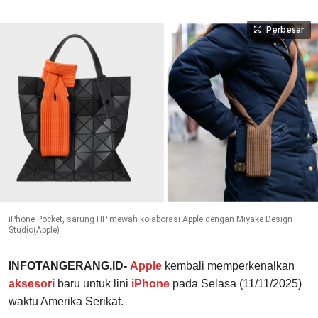
Perbesar
iPhone Pocket, sarung HP mewah kolaborasi Apple dengan Miyake Design
Studio(Apple)
INFOTANGERANG.ID-
Apple
kembali memperkenalkan
aksesori
baru untuk lini
iPhone
pada Selasa (11/11/2025)
waktu Amerika Serikat.