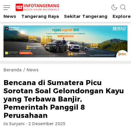
News
Tangerang Raya
Sekitar Tangerang
Explore
INFO TANGERANG
Media Kaum Millenials Tangerang Raya
Beranda
News
Bencana di Sumatera Picu
Sorotan Soal Gelondongan Kayu
yang Terbawa Banjir,
Pemerintah Panggil 8
Perusahaan
Iis Suryani - 2 Desember 2025