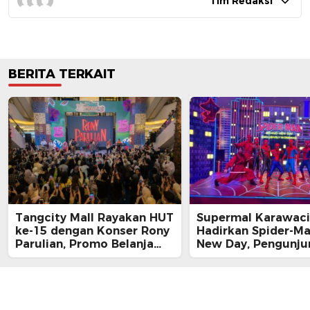
Tim Redaksi
BERITA TERKAIT
Tangcity Mall Rayakan HUT
Supermal Karawaci
ke-15 dengan Konser Rony
Hadirkan Spider-M
Parulian, Promo Belanja
New Day, Pengunju
hingga Festival Komunitas
Main, Bertemu Spi
Langsung