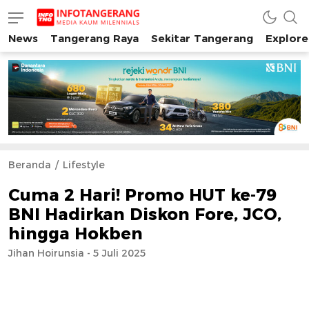
News
Tangerang Raya
Sekitar Tangerang
Explore
INFO TANGERANG
Media Kaum Millenials Tangerang Raya
Beranda
Lifestyle
Cuma 2 Hari! Promo HUT ke-79
BNI Hadirkan Diskon Fore, JCO,
hingga Hokben
Jihan Hoirunsia - 5 Juli 2025