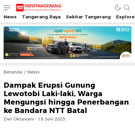
News
Tangerang Raya
Sekitar Tangerang
Explore
INFO TANGERANG
Media Kaum Millenials Tangerang Raya
Beranda
News
Dampak Erupsi Gunung
Lewotobi Laki-laki, Warga
Mengungsi hingga Penerbangan
ke Bandara NTT Batal
Dwi Oktaviani - 18 Juni 2025