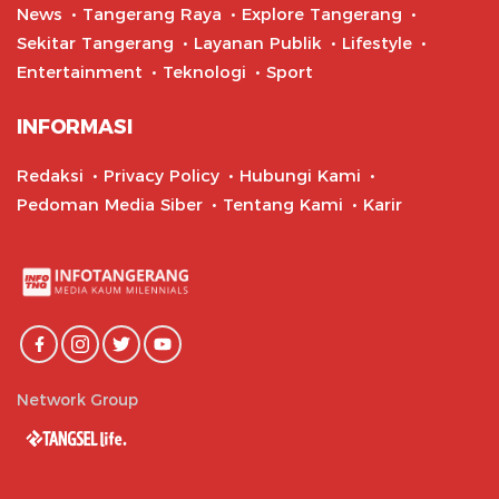
News
Tangerang Raya
Explore Tangerang
Sekitar Tangerang
Layanan Publik
Lifestyle
Entertainment
Teknologi
Sport
INFORMASI
Redaksi
Privacy Policy
Hubungi Kami
Pedoman Media Siber
Tentang Kami
Karir
Network Group