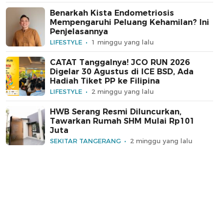
Benarkah Kista Endometriosis
Mempengaruhi Peluang Kehamilan? Ini
Penjelasannya
LIFESTYLE
1 minggu yang lalu
CATAT Tanggalnya! JCO RUN 2026
Digelar 30 Agustus di ICE BSD, Ada
Hadiah Tiket PP ke Filipina
LIFESTYLE
2 minggu yang lalu
HWB Serang Resmi Diluncurkan,
Tawarkan Rumah SHM Mulai Rp101
Juta
SEKITAR TANGERANG
2 minggu yang lalu