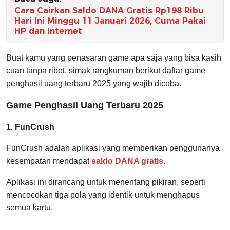
Cara Cairkan Saldo DANA Gratis Rp198 Ribu
Hari Ini Minggu 11 Januari 2026, Cuma Pakai
HP dan Internet
Buat kamu yang penasaran game apa saja yang bisa kasih
cuan tanpa ribet, simak rangkuman berikut daftar game
penghasil uang terbaru 2025 yang wajib dicoba.
Game Penghasil Uang Terbaru 2025
1. FunCrush
FunCrush adalah aplikasi yang memberikan penggunanya
kesempatan mendapat
saldo DANA gratis
.
Aplikasi ini dirancang untuk menentang pikiran, seperti
mencocokan tiga pola yang identik untuk menghapus
semua kartu.