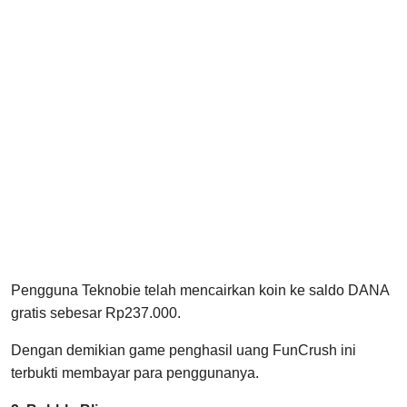
Pengguna Teknobie telah mencairkan koin ke saldo DANA
gratis sebesar Rp237.000.
Dengan demikian game penghasil uang FunCrush ini
terbukti membayar para penggunanya.