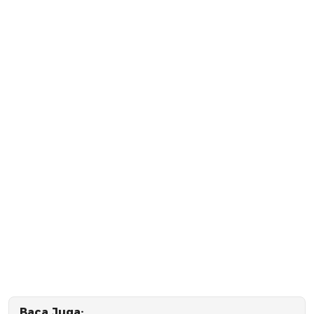
Baca Juga: