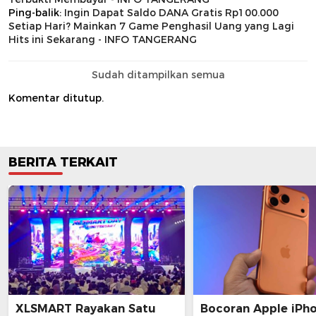
Ping-balik:
Ingin Dapat Saldo DANA Gratis Rp100.000
Setiap Hari? Mainkan 7 Game Penghasil Uang yang Lagi
Hits ini Sekarang - INFO TANGERANG
Sudah ditampilkan semua
Komentar ditutup.
BERITA TERKAIT
XLSMART Rayakan Satu
Bocoran Apple iPh