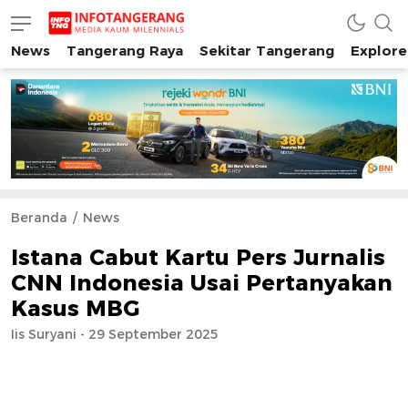
News
Tangerang Raya
Sekitar Tangerang
Explore
INFO TANGERANG
Media Kaum Millenials Tangerang Raya
Beranda
News
Istana Cabut Kartu Pers Jurnalis
CNN Indonesia Usai Pertanyakan
Kasus MBG
Iis Suryani - 29 September 2025