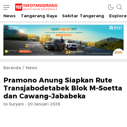
News
Tangerang Raya
Sekitar Tangerang
Explore
INFO TANGERANG
Media Kaum Millenials Tangerang Raya
Beranda
News
Pramono Anung Siapkan Rute
Transjabodetabek Blok M–Soetta
dan Cawang–Jababeka
Iis Suryani - 20 Januari 2026