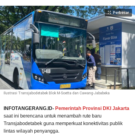
Perbesar
Ilustrasi Transjabodetabek Blok M-Soetta dan Cawang-Jababeka
INFOTANGERANG.ID-
Pemerintah Provinsi DKI Jakarta
saat ini berencana untuk menambah rute baru
Transjabodetabek guna memperkuat konektivitas publik
lintas wilayah penyangga.