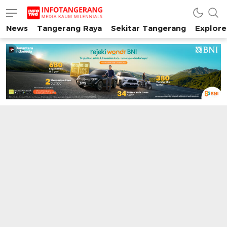
News
Tangerang Raya
Sekitar Tangerang
Explore
INFO TANGERANG
Media Kaum Millenials Tangerang Raya