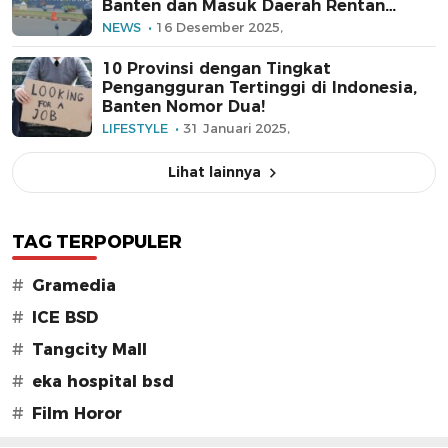
Banten dan Masuk Daerah Rentan
Korupsi Versi KPK
NEWS
16 Desember 2025,
10 Provinsi dengan Tingkat
Pengangguran Tertinggi di Indonesia,
Banten Nomor Dua!
LIFESTYLE
31 Januari 2025,
Lihat lainnya
TAG TERPOPULER
#
Gramedia
#
ICE BSD
#
Tangcity Mall
#
eka hospital bsd
#
Film Horor