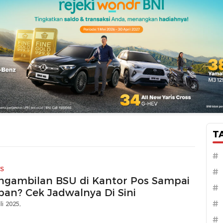
T
#
S
#
ngambilan BSU di Kantor Pos Sampai
#
pan? Cek Jadwalnya Di Sini
#
li 2025,
#