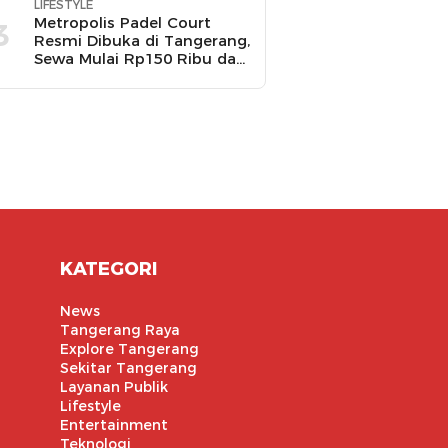
LIFESTYLE
Metropolis Padel Court
3
Resmi Dibuka di Tangerang,
Sewa Mulai Rp150 Ribu dan
Ada Promo Gratis Bola
Padel
KATEGORI
News
Tangerang Raya
Explore Tangerang
Sekitar Tangerang
Layanan Publik
Lifestyle
Entertainment
Teknologi