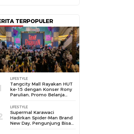
ERITA TERPOPULER
LIFESTYLE
Tangcity Mall Rayakan HUT
1
ke-15 dengan Konser Rony
Parulian, Promo Belanja
hingga Festival Komunitas
LIFESTYLE
Supermal Karawaci
2
Hadirkan Spider-Man Brand
New Day, Pengunjung Bisa
Main, Bertemu Spider-Man
Langsung