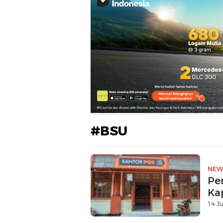
#BSU
NEW
Pe
Ka
14 Ju