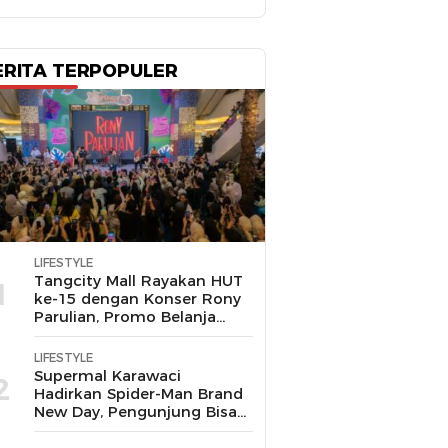
ERITA TERPOPULER
LIFESTYLE
Tangcity Mall Rayakan HUT
1
ke-15 dengan Konser Rony
Parulian, Promo Belanja
hingga Festival Komunitas
LIFESTYLE
Supermal Karawaci
2
Hadirkan Spider-Man Brand
New Day, Pengunjung Bisa
Main, Bertemu Spider-Man
Langsung