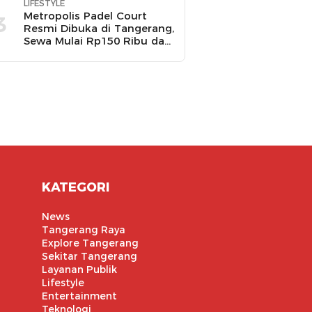
LIFESTYLE
Metropolis Padel Court
3
Resmi Dibuka di Tangerang,
Sewa Mulai Rp150 Ribu dan
Ada Promo Gratis Bola
Padel
KATEGORI
News
Tangerang Raya
Explore Tangerang
Sekitar Tangerang
Layanan Publik
Lifestyle
Entertainment
Teknologi