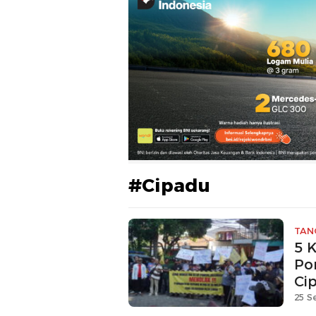
#Cipadu
TAN
5 
Po
Ci
25 S