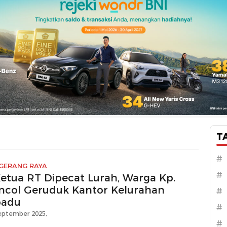
T
#
GERANG RAYA
#
Ketua RT Dipecat Lurah, Warga Kp.
ncol Geruduk Kantor Kelurahan
#
padu
#
eptember 2025,
#