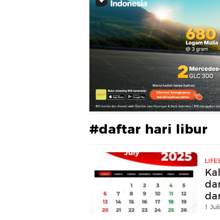
#daftar hari libur
LIFE
Ka
da
da
1 Jul