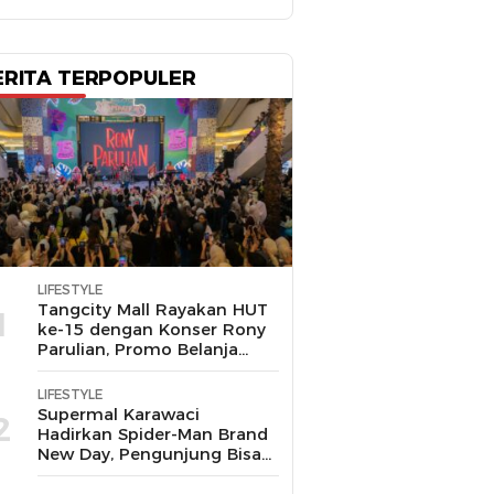
ERITA TERPOPULER
LIFESTYLE
Tangcity Mall Rayakan HUT
1
ke-15 dengan Konser Rony
Parulian, Promo Belanja
hingga Festival Komunitas
LIFESTYLE
Supermal Karawaci
2
Hadirkan Spider-Man Brand
New Day, Pengunjung Bisa
Main, Bertemu Spider-Man
Langsung