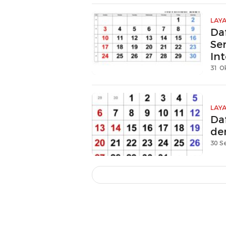
LAY
Da
Se
In
31 O
LAY
Da
de
30 S