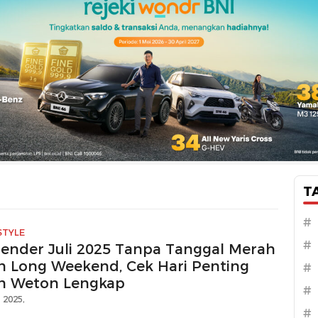
T
#
STYLE
#
lender Juli 2025 Tanpa Tanggal Merah
n Long Weekend, Cek Hari Penting
#
n Weton Lengkap
#
i 2025,
#