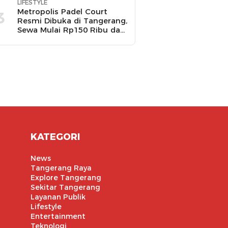
LIFESTYLE
Metropolis Padel Court
3
Resmi Dibuka di Tangerang,
Sewa Mulai Rp150 Ribu dan
Ada Promo Gratis Bola
Padel
KATEGORI
News
Tangerang Raya
Explore Tangerang
Sekitar Tangerang
Layanan Publik
Lifestyle
Entertainment
Teknologi