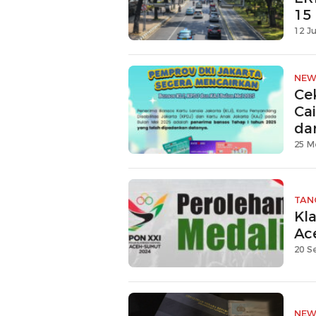
15
12 Ju
NEW
Ce
Cai
da
25 M
TAN
Kl
Ac
20 S
NEW