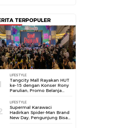
ERITA TERPOPULER
LIFESTYLE
Tangcity Mall Rayakan HUT
1
ke-15 dengan Konser Rony
Parulian, Promo Belanja
hingga Festival Komunitas
LIFESTYLE
Supermal Karawaci
2
Hadirkan Spider-Man Brand
New Day, Pengunjung Bisa
Main, Bertemu Spider-Man
Langsung