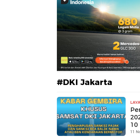
#DKI Jakarta
LAY
Pe
20
10
Apl
11 N