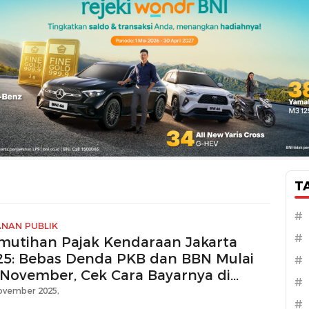
T
#
ANAN PUBLIK
#
mutihan Pajak Kendaraan Jakarta
25: Bebas Denda PKB dan BBN Mulai
#
 November, Cek Cara Bayarnya di
#
ikasi SIGNAL!
ovember 2025,
#