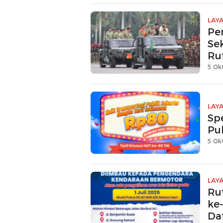
LAY
Pe
Se
Rut
5 Ok
LAY
Spe
Pub
5 Ok
LAY
Ru
ke-
Da