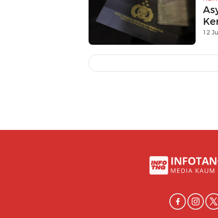
As
Ke
12 Ju