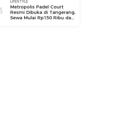
LIFESTYLE
Metropolis Padel Court
3
Resmi Dibuka di Tangerang,
Sewa Mulai Rp150 Ribu dan
Ada Promo Gratis Bola
Padel