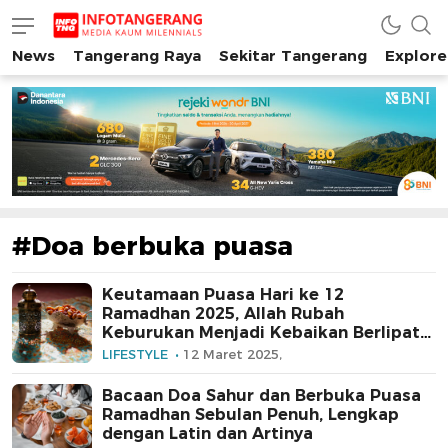
News
Tangerang Raya
Sekitar Tangerang
Explore
INFO TANGERANG
Media Kaum Millenials Tangerang Raya
#Doa berbuka puasa
Keutamaan Puasa Hari ke 12
Ramadhan 2025, Allah Rubah
Keburukan Menjadi Kebaikan Berlipat
Ganda
LIFESTYLE
12 Maret 2025,
Bacaan Doa Sahur dan Berbuka Puasa
Ramadhan Sebulan Penuh, Lengkap
dengan Latin dan Artinya