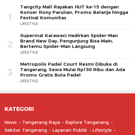
Tangcity Mall Rayakan HUT ke-15 dengan
Konser Rony Parulian, Promo Belanja hingga
1
Festival Komunitas
LIFESTYLE
Supermal Karawaci Hadirkan Spider-Man
Brand New Day, Pengunjung Bisa Main,
2
Bertemu Spider-Man Langsung
LIFESTYLE
Metropolis Padel Court Resmi Dibuka di
Tangerang, Sewa Mulai Rp150 Ribu dan Ada
3
Promo Gratis Bola Padel
LIFESTYLE
KATEGORI
News
Tangerang Raya
Explore Tangerang
Sekitar Tangerang
Layanan Publik
Lifestyle