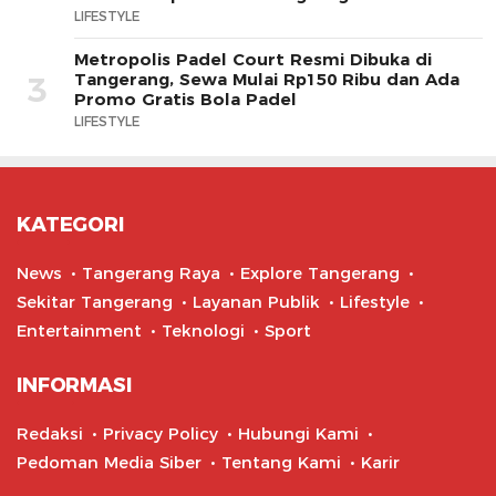
LIFESTYLE
Metropolis Padel Court Resmi Dibuka di
Tangerang, Sewa Mulai Rp150 Ribu dan Ada
3
Promo Gratis Bola Padel
LIFESTYLE
KATEGORI
News
Tangerang Raya
Explore Tangerang
Sekitar Tangerang
Layanan Publik
Lifestyle
Entertainment
Teknologi
Sport
INFORMASI
Redaksi
Privacy Policy
Hubungi Kami
Pedoman Media Siber
Tentang Kami
Karir