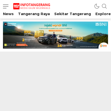
News
Tangerang Raya
Sekitar Tangerang
Explore
INFO TANGERANG
Media Kaum Millenials Tangerang Raya