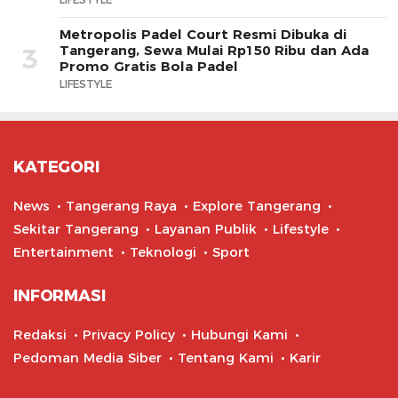
Metropolis Padel Court Resmi Dibuka di
Tangerang, Sewa Mulai Rp150 Ribu dan Ada
3
Promo Gratis Bola Padel
LIFESTYLE
KATEGORI
News
Tangerang Raya
Explore Tangerang
Sekitar Tangerang
Layanan Publik
Lifestyle
Entertainment
Teknologi
Sport
INFORMASI
Redaksi
Privacy Policy
Hubungi Kami
Pedoman Media Siber
Tentang Kami
Karir