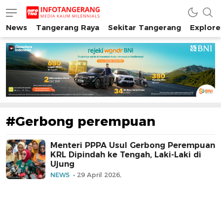
News
Tangerang Raya
Sekitar Tangerang
Explore
INFO TANGERANG
Media Kaum Millenials Tangerang Raya
#Gerbong perempuan
Menteri PPPA Usul Gerbong Perempuan
KRL Dipindah ke Tengah, Laki-Laki di
Ujung
NEWS
29 April 2026,