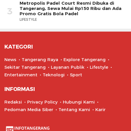
Metropolis Padel Court Resmi Dibuka di
Tangerang, Sewa Mulai Rp150 Ribu dan Ada
3
Promo Gratis Bola Padel
LIFESTYLE
KATEGORI
News
Tangerang Raya
Explore Tangerang
Sekitar Tangerang
Layanan Publik
Lifestyle
Entertainment
Teknologi
Sport
INFORMASI
Redaksi
Privacy Policy
Hubungi Kami
Pedoman Media Siber
Tentang Kami
Karir