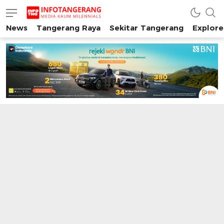
News
Tangerang Raya
Sekitar Tangerang
Explore
INFO TANGERANG
Media Kaum Millenials Tangerang Raya