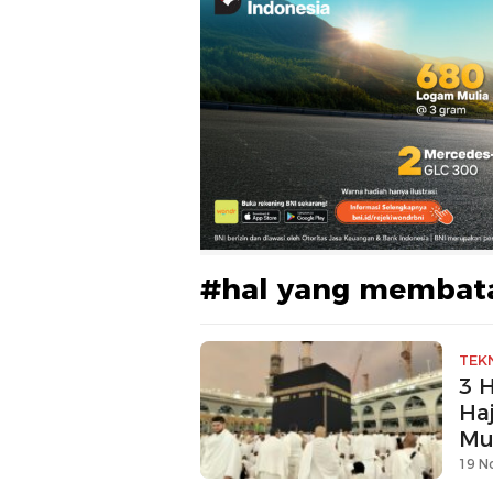
#hal yang membata
TEK
3 
Ha
Mu
19 N