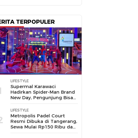
ERITA TERPOPULER
LIFESTYLE
Supermal Karawaci
1
Hadirkan Spider-Man Brand
New Day, Pengunjung Bisa
Main, Bertemu Spider-Man
Langsung
LIFESTYLE
Metropolis Padel Court
2
Resmi Dibuka di Tangerang,
Sewa Mulai Rp150 Ribu dan
Ada Promo Gratis Bola
Padel