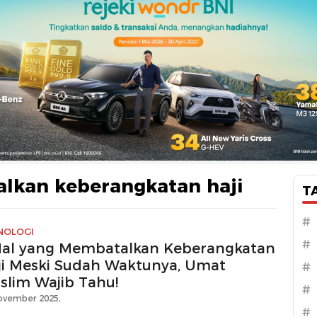
lkan keberangkatan haji
T
#
NOLOGI
#
Hal yang Membatalkan Keberangkatan
ji Meski Sudah Waktunya, Umat
#
slim Wajib Tahu!
#
ovember 2025,
#