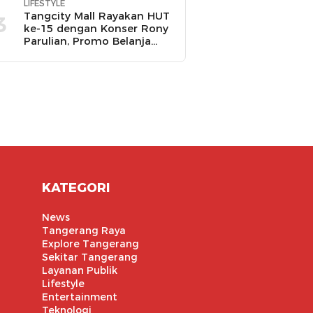
LIFESTYLE
Tangcity Mall Rayakan HUT
3
ke-15 dengan Konser Rony
Parulian, Promo Belanja
hingga Festival Komunitas
KATEGORI
News
Tangerang Raya
Explore Tangerang
Sekitar Tangerang
Layanan Publik
Lifestyle
Entertainment
Teknologi