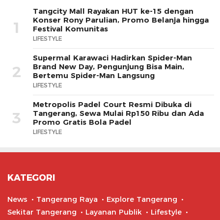
Tangcity Mall Rayakan HUT ke-15 dengan
Konser Rony Parulian, Promo Belanja hingga
1
Festival Komunitas
LIFESTYLE
Supermal Karawaci Hadirkan Spider-Man
Brand New Day, Pengunjung Bisa Main,
2
Bertemu Spider-Man Langsung
LIFESTYLE
Metropolis Padel Court Resmi Dibuka di
Tangerang, Sewa Mulai Rp150 Ribu dan Ada
3
Promo Gratis Bola Padel
LIFESTYLE
KATEGORI
News
Tangerang Raya
Explore Tangerang
Sekitar Tangerang
Layanan Publik
Lifestyle