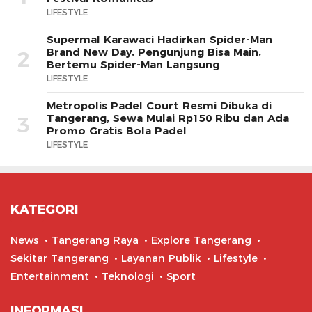
LIFESTYLE
Supermal Karawaci Hadirkan Spider-Man
Brand New Day, Pengunjung Bisa Main,
2
Bertemu Spider-Man Langsung
LIFESTYLE
Metropolis Padel Court Resmi Dibuka di
Tangerang, Sewa Mulai Rp150 Ribu dan Ada
3
Promo Gratis Bola Padel
LIFESTYLE
KATEGORI
News
Tangerang Raya
Explore Tangerang
Sekitar Tangerang
Layanan Publik
Lifestyle
Entertainment
Teknologi
Sport
INFORMASI