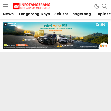
News
Tangerang Raya
Sekitar Tangerang
Explore
INFO TANGERANG
Media Kaum Millenials Tangerang Raya