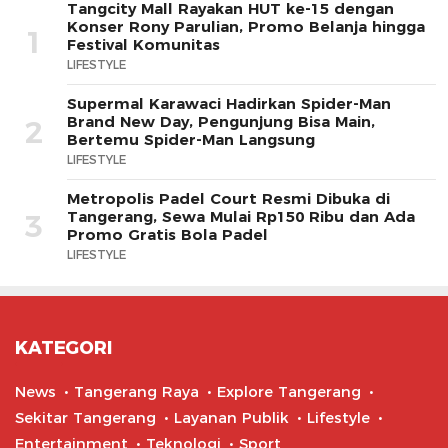
Tangcity Mall Rayakan HUT ke-15 dengan
Konser Rony Parulian, Promo Belanja hingga
1
Festival Komunitas
LIFESTYLE
Supermal Karawaci Hadirkan Spider-Man
Brand New Day, Pengunjung Bisa Main,
2
Bertemu Spider-Man Langsung
LIFESTYLE
Metropolis Padel Court Resmi Dibuka di
Tangerang, Sewa Mulai Rp150 Ribu dan Ada
3
Promo Gratis Bola Padel
LIFESTYLE
KATEGORI
News
Tangerang Raya
Explore Tangerang
Sekitar Tangerang
Layanan Publik
Lifestyle
Entertainment
Teknologi
Sport