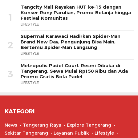
Tangcity Mall Rayakan HUT ke-15 dengan
Konser Rony Parulian, Promo Belanja hingga
1
Festival Komunitas
LIFESTYLE
Supermal Karawaci Hadirkan Spider-Man
Brand New Day, Pengunjung Bisa Main,
2
Bertemu Spider-Man Langsung
LIFESTYLE
Metropolis Padel Court Resmi Dibuka di
Tangerang, Sewa Mulai Rp150 Ribu dan Ada
3
Promo Gratis Bola Padel
LIFESTYLE
KATEGORI
News
Tangerang Raya
Explore Tangerang
Sekitar Tangerang
Layanan Publik
Lifestyle