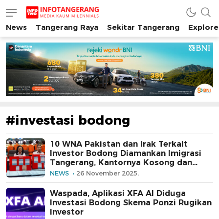
News
Tangerang Raya
Sekitar Tangerang
Explore
INFO TANGERANG
Media Kaum Millenials Tangerang Raya
#investasi bodong
10 WNA Pakistan dan Irak Terkait
Investor Bodong Diamankan Imigrasi
Tangerang, Kantornya Kosong dan
Aktivitas Tak Jelas!
NEWS
26 November 2025,
Waspada, Aplikasi XFA AI Diduga
Investasi Bodong Skema Ponzi Rugikan
Investor