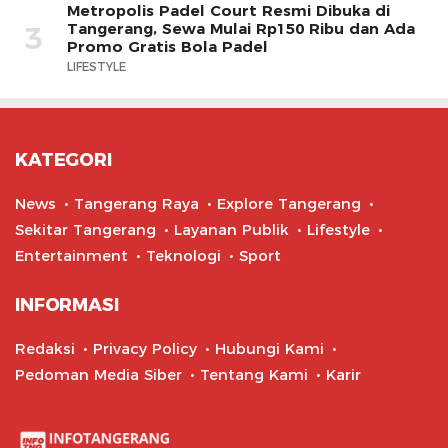
Metropolis Padel Court Resmi Dibuka di
Tangerang, Sewa Mulai Rp150 Ribu dan Ada
3
Promo Gratis Bola Padel
LIFESTYLE
KATEGORI
News
Tangerang Raya
Explore Tangerang
Sekitar Tangerang
Layanan Publik
Lifestyle
Entertainment
Teknologi
Sport
INFORMASI
Redaksi
Privacy Policy
Hubungi Kami
Pedoman Media Siber
Tentang Kami
Karir