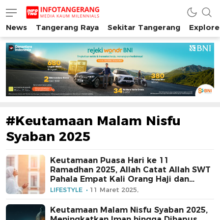
News
Tangerang Raya
Sekitar Tangerang
Explore
INFO TANGERANG
Media Kaum Millenials Tangerang Raya
#Keutamaan Malam Nisfu
Syaban 2025
Keutamaan Puasa Hari ke 11
Ramadhan 2025, Allah Catat Allah SWT
Pahala Empat Kali Orang Haji dan
Umrah
LIFESTYLE
11 Maret 2025,
⁠Keutamaan Malam Nisfu Syaban 2025,
Meningkatkan Iman hingga Dihapus