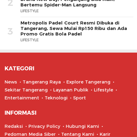
2
Bertemu Spider-Man Langsung
LIFESTYLE
Metropolis Padel Court Resmi Dibuka di
Tangerang, Sewa Mulai Rp150 Ribu dan Ada
3
Promo Gratis Bola Padel
LIFESTYLE
KATEGORI
News
Tangerang Raya
Explore Tangerang
Sekitar Tangerang
Layanan Publik
Lifestyle
Entertainment
Teknologi
Sport
INFORMASI
Redaksi
Privacy Policy
Hubungi Kami
Pedoman Media Siber
Tentang Kami
Karir