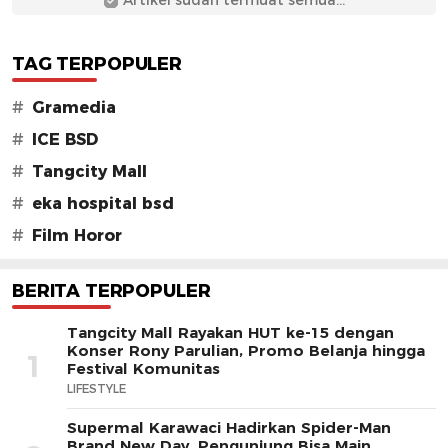
Artikel sudah termuat semua...
TAG TERPOPULER
#
Gramedia
#
ICE BSD
#
Tangcity Mall
#
eka hospital bsd
#
Film Horor
BERITA TERPOPULER
Tangcity Mall Rayakan HUT ke-15 dengan
Konser Rony Parulian, Promo Belanja hingga
1
Festival Komunitas
LIFESTYLE
Supermal Karawaci Hadirkan Spider-Man
Brand New Day, Pengunjung Bisa Main,