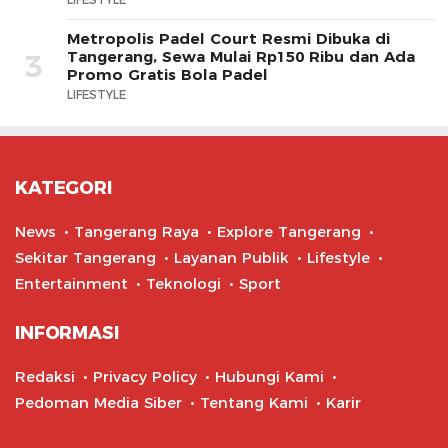
Metropolis Padel Court Resmi Dibuka di
Tangerang, Sewa Mulai Rp150 Ribu dan Ada
3
Promo Gratis Bola Padel
LIFESTYLE
KATEGORI
News
Tangerang Raya
Explore Tangerang
Sekitar Tangerang
Layanan Publik
Lifestyle
Entertainment
Teknologi
Sport
INFORMASI
Redaksi
Privacy Policy
Hubungi Kami
Pedoman Media Siber
Tentang Kami
Karir