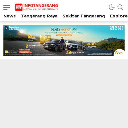
News
Tangerang Raya
Sekitar Tangerang
Explore
INFO TANGERANG
Media Kaum Millenials Tangerang Raya