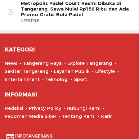
Metropolis Padel Court Resmi Dibuka di
Tangerang, Sewa Mulai Rp150 Ribu dan Ada
3
Promo Gratis Bola Padel
LIFESTYLE
KATEGORI
News
Tangerang Raya
Explore Tangerang
Sekitar Tangerang
Layanan Publik
Lifestyle
Entertainment
Teknologi
Sport
INFORMASI
Redaksi
Privacy Policy
Hubungi Kami
Pedoman Media Siber
Tentang Kami
Karir