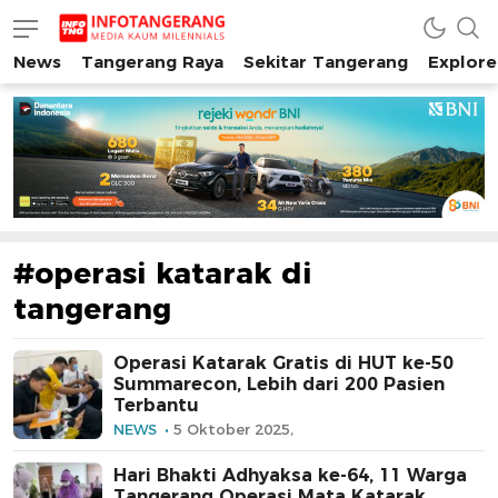
News
Tangerang Raya
Sekitar Tangerang
Explore
INFO TANGERANG
Media Kaum Millenials Tangerang Raya
#operasi katarak di
tangerang
Operasi Katarak Gratis di HUT ke-50
Summarecon, Lebih dari 200 Pasien
Terbantu
NEWS
5 Oktober 2025,
Hari Bhakti Adhyaksa ke-64, 11 Warga
Tangerang Operasi Mata Katarak