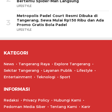
Bertemu Spider-Man Langsung
LIFESTYLE
Metropolis Padel Court Resmi Dibuka di
Tangerang, Sewa Mulai Rp150 Ribu dan Ada
3
Promo Gratis Bola Padel
LIFESTYLE
KATEGORI
News
Tangerang Raya
Explore Tangerang
Sekitar Tangerang
Layanan Publik
Lifestyle
Entertainment
Teknologi
Sport
INFORMASI
Redaksi
Privacy Policy
Hubungi Kami
Pedoman Media Siber
Tentang Kami
Karir