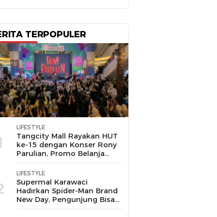
ERITA TERPOPULER
LIFESTYLE
Tangcity Mall Rayakan HUT
1
ke-15 dengan Konser Rony
Parulian, Promo Belanja
hingga Festival Komunitas
LIFESTYLE
Supermal Karawaci
2
Hadirkan Spider-Man Brand
New Day, Pengunjung Bisa
Main, Bertemu Spider-Man
Langsung