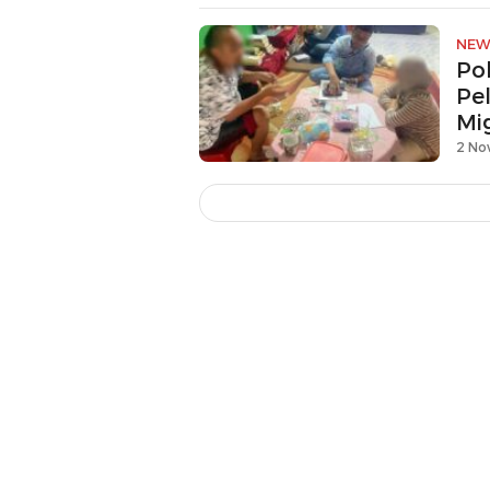
NEW
Po
Pe
Mig
2 No