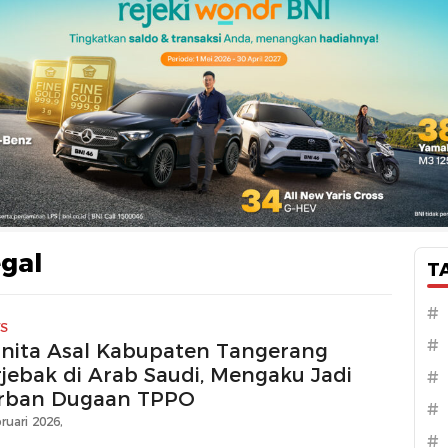
egal
T
#
S
#
nita Asal Kabupaten Tangerang
rjebak di Arab Saudi, Mengaku Jadi
#
rban Dugaan TPPO
#
ruari 2026,
#