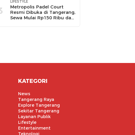
LIFESTYLE
Metropolis Padel Court
3
Resmi Dibuka di Tangerang,
Sewa Mulai Rp150 Ribu dan
Ada Promo Gratis Bola
Padel
KATEGORI
News
Tangerang Raya
Explore Tangerang
Sekitar Tangerang
Layanan Publik
Lifestyle
Entertainment
Teknologi