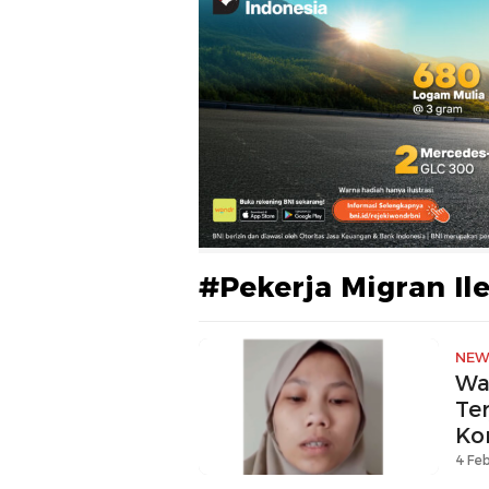
#Pekerja Migran Il
NEW
Wa
Te
Ko
4 Feb