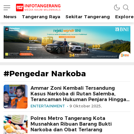
News
Tangerang Raya
Sekitar Tangerang
Explore
INFO TANGERANG
Media Kaum Millenials Tangerang Raya
#Pengedar Narkoba
Ammar Zoni Kembali Tersandung
Kasus Narkoba di Rutan Salemba,
Terancaman Hukuman Penjara Hingga
Seumur Hidup
ENTERTAINMENT
9 Oktober 2025,
Polres Metro Tangerang Kota
Musnahkan Ribuan Barang Bukti
Narkoba dan Obat Terlarang