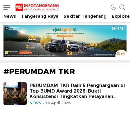
News
Tangerang Raya
Sekitar Tangerang
Explore
INFO TANGERANG
Media Kaum Millenials Tangerang Raya
#PERUMDAM TKR
PERUMDAM TKR Raih 5 Penghargaan di
Top BUMD Award 2026, Bukti
Konsistensi Tingkatkan Pelayanan
Selama 50 Tahun Berdiri
NEWS
16 April 2026,