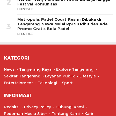
2
Festival Komunitas
LIFESTYLE
Metropolis Padel Court Resmi Dibuka di
Tangerang, Sewa Mulai Rp150 Ribu dan Ada
3
Promo Gratis Bola Padel
LIFESTYLE
KATEGORI
News
Tangerang Raya
Explore Tangerang
Sekitar Tangerang
Layanan Publik
Lifestyle
Entertainment
Teknologi
Sport
INFORMASI
Redaksi
Privacy Policy
Hubungi Kami
Pedoman Media Siber
Tentang Kami
Karir