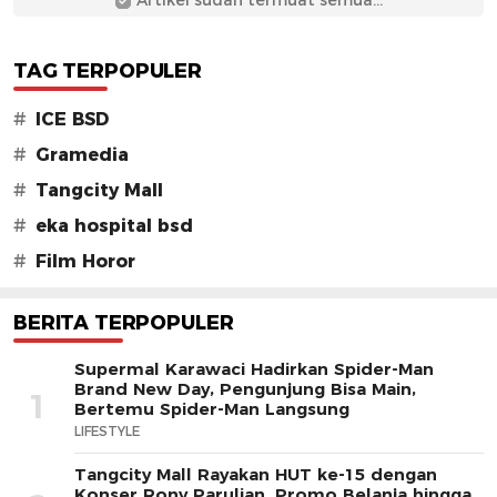
Artikel sudah termuat semua...
TAG TERPOPULER
#
ICE BSD
#
Gramedia
#
Tangcity Mall
#
eka hospital bsd
#
Film Horor
BERITA TERPOPULER
Supermal Karawaci Hadirkan Spider-Man
Brand New Day, Pengunjung Bisa Main,
1
Bertemu Spider-Man Langsung
LIFESTYLE
Tangcity Mall Rayakan HUT ke-15 dengan
Konser Rony Parulian, Promo Belanja hingga