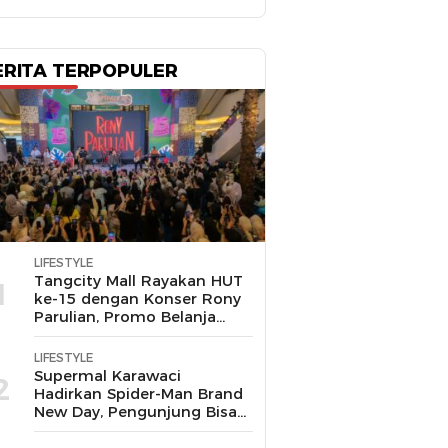
ERITA TERPOPULER
LIFESTYLE
Tangcity Mall Rayakan HUT
1
ke-15 dengan Konser Rony
Parulian, Promo Belanja
hingga Festival Komunitas
LIFESTYLE
Supermal Karawaci
2
Hadirkan Spider-Man Brand
New Day, Pengunjung Bisa
Main, Bertemu Spider-Man
Langsung