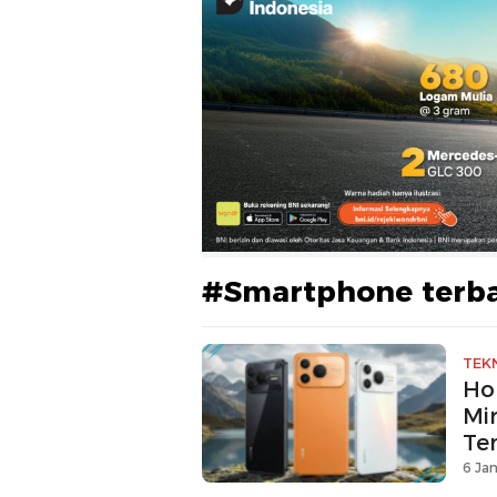
#Smartphone terb
TEK
Ho
Mi
Te
6 Jan