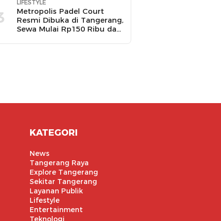
LIFESTYLE
Metropolis Padel Court
3
Resmi Dibuka di Tangerang,
Sewa Mulai Rp150 Ribu dan
Ada Promo Gratis Bola
Padel
KATEGORI
News
Tangerang Raya
Explore Tangerang
Sekitar Tangerang
Layanan Publik
Lifestyle
Entertainment
Teknologi