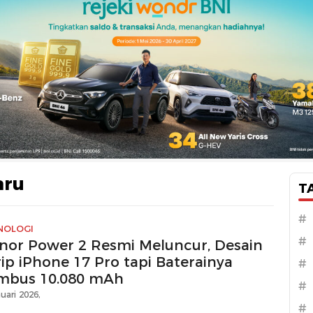
aru
T
#
NOLOGI
#
nor Power 2 Resmi Meluncur, Desain
rip iPhone 17 Pro tapi Baterainya
#
mbus 10.080 mAh
#
uari 2026,
#