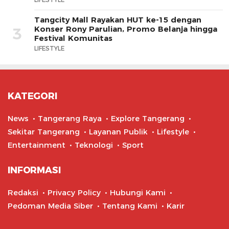
Tangcity Mall Rayakan HUT ke-15 dengan
Konser Rony Parulian, Promo Belanja hingga
3
Festival Komunitas
LIFESTYLE
KATEGORI
News
Tangerang Raya
Explore Tangerang
Sekitar Tangerang
Layanan Publik
Lifestyle
Entertainment
Teknologi
Sport
INFORMASI
Redaksi
Privacy Policy
Hubungi Kami
Pedoman Media Siber
Tentang Kami
Karir