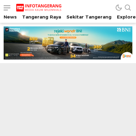
News
Tangerang Raya
Sekitar Tangerang
Explore
INFO TANGERANG
Media Kaum Millenials Tangerang Raya