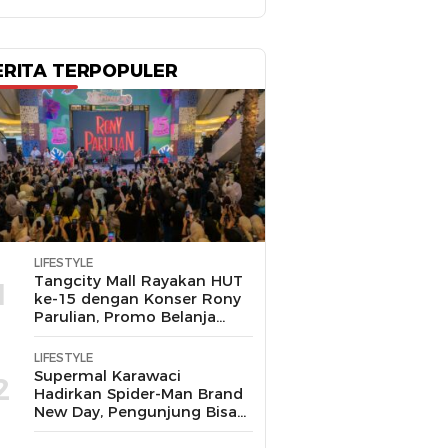
ERITA TERPOPULER
LIFESTYLE
Tangcity Mall Rayakan HUT
1
ke-15 dengan Konser Rony
Parulian, Promo Belanja
hingga Festival Komunitas
LIFESTYLE
Supermal Karawaci
2
Hadirkan Spider-Man Brand
New Day, Pengunjung Bisa
Main, Bertemu Spider-Man
Langsung