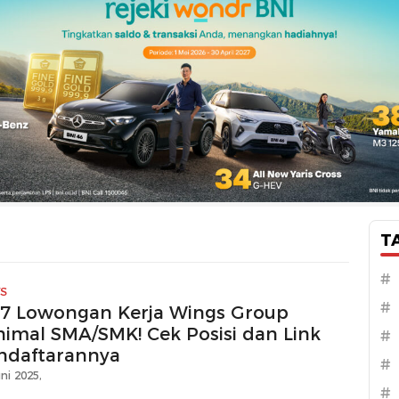
T
#
S
#
i 7 Lowongan Kerja Wings Group
nimal SMA/SMK! Cek Posisi dan Link
#
ndaftarannya
#
ni 2025,
#