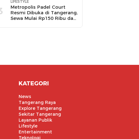
LIFESTYLE
Metropolis Padel Court
3
Resmi Dibuka di Tangerang,
Sewa Mulai Rp150 Ribu dan
Ada Promo Gratis Bola
Padel
KATEGORI
News
Tangerang Raya
Explore Tangerang
Sekitar Tangerang
Layanan Publik
Lifestyle
Entertainment
Teknologi