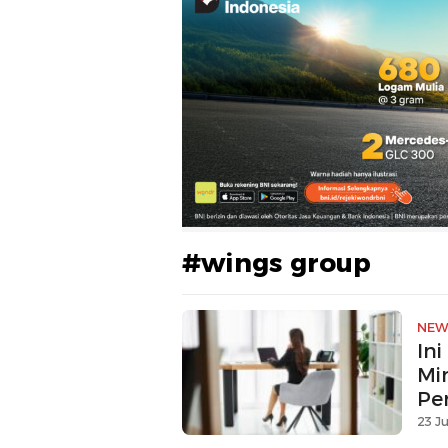
#wings group
NEW
In
Mi
Pe
23 Ju