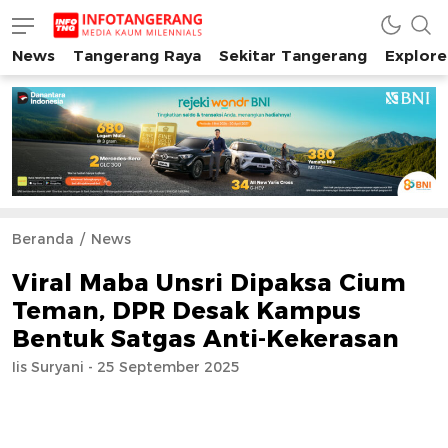
News
Tangerang Raya
Sekitar Tangerang
Explore
INFO TANGERANG
Media Kaum Millenials Tangerang Raya
Beranda
News
Viral Maba Unsri Dipaksa Cium
Teman, DPR Desak Kampus
Bentuk Satgas Anti-Kekerasan
Iis Suryani - 25 September 2025