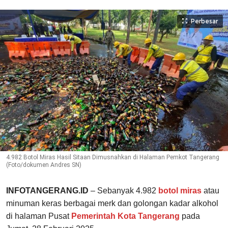
Perbesar
4.982 Botol Miras Hasil Sitaan Dimusnahkan di Halaman Pemkot Tangerang
(Foto/dokumen Andres SN)
INFOTANGERANG.ID
– Sebanyak 4.982
botol miras
atau
minuman keras berbagai merk dan golongan kadar alkohol
di halaman Pusat
Pemerintah Kota Tangerang
pada