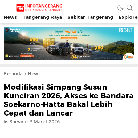
News
Tangerang Raya
Sekitar Tangerang
Explore
INFO TANGERANG
Media Kaum Millenials Tangerang Raya
Beranda
News
Modifikasi Simpang Susun
Kunciran 2026, Akses ke Bandara
Soekarno-Hatta Bakal Lebih
Cepat dan Lancar
Iis Suryani - 3 Maret 2026