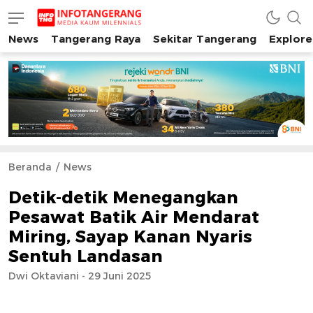
News
Tangerang Raya
Sekitar Tangerang
Explore
INFO TANGERANG
Media Kaum Millenials Tangerang Raya
Beranda
News
Detik-detik Menegangkan
Pesawat Batik Air Mendarat
Miring, Sayap Kanan Nyaris
Sentuh Landasan
Dwi Oktaviani - 29 Juni 2025