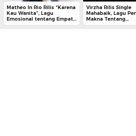
Matheo In Rio Rilis “Karena
Virzha Rilis Single
Kau Wanita”, Lagu
Mahabaik, Lagu Pe
Emosional tentang Empati
Makna Tentang
dan Kelelahan Perempuan
Pengampunan dan 
yang Tak Terlihat
Pulang