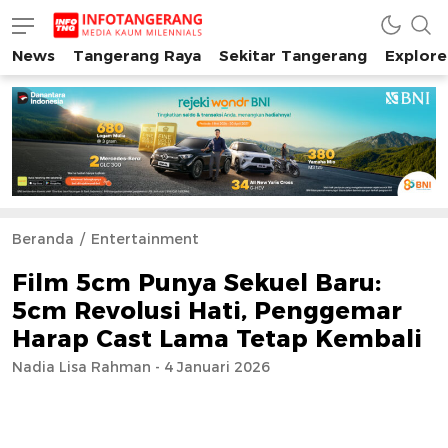
News
Tangerang Raya
Sekitar Tangerang
Explore
INFO TANGERANG
Media Kaum Millenials Tangerang Raya
Beranda
Entertainment
Film 5cm Punya Sekuel Baru:
5cm Revolusi Hati, Penggemar
Harap Cast Lama Tetap Kembali
Nadia Lisa Rahman - 4 Januari 2026