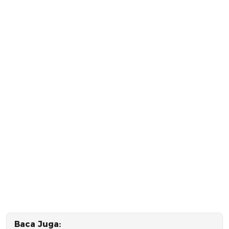
Baca Juga: