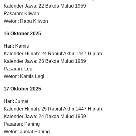
Kalender Jawa: 22 Bakda Mulud 1959
Pasaran: Kliwon
Weton: Rabu Kliwon
16 Oktober 2025
Hari: Kamis
Kalender Hijriah: 24 Rabiul Akhir 1447 Hijriah
Kalender Jawa: 23 Bakda Mulud 1959
Pasaran: Legi
Weton: Kamis Legi
17 Oktober 2025
Hari: Jumat
Kalender Hijriah: 25 Rabiul Akhir 1447 Hijriah
Kalender Jawa: 24 Bakda Mulud 1959
Pasaran: Pahing
Weton: Jumat Pahing