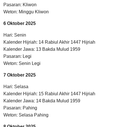
Pasaran: Kliwon
Weton: Minggu Kliwon
6 Oktober 2025
Hari: Senin
Kalender Hijriah: 14 Rabiul Akhir 1447 Hijriah
Kalender Jawa: 13 Bakda Mulud 1959
Pasaran: Legi
Weton: Senin Legi
7 Oktober 2025
Hari: Selasa
Kalender Hijriah: 15 Rabiul Akhir 1447 Hijriah
Kalender Jawa: 14 Bakda Mulud 1959
Pasaran: Pahing
Weton: Selasa Pahing
8 Oktober 2025