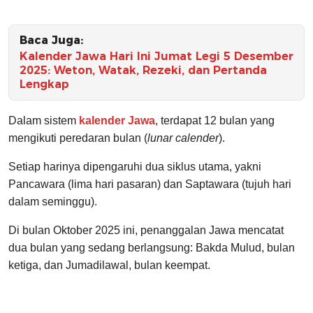
Baca Juga:
Kalender Jawa Hari Ini Jumat Legi 5 Desember
2025: Weton, Watak, Rezeki, dan Pertanda
Lengkap
Dalam sistem
kalender Jawa
, terdapat 12 bulan yang
mengikuti peredaran bulan (
lunar calender
).
Setiap harinya dipengaruhi dua siklus utama, yakni
Pancawara (lima hari pasaran) dan Saptawara (tujuh hari
dalam seminggu).
Di bulan Oktober 2025 ini, penanggalan Jawa mencatat
dua bulan yang sedang berlangsung: Bakda Mulud, bulan
ketiga, dan Jumadilawal, bulan keempat.