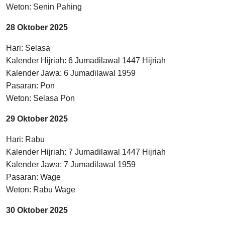
Weton: Senin Pahing
28 Oktober 2025
Hari: Selasa
Kalender Hijriah: 6 Jumadilawal 1447 Hijriah
Kalender Jawa: 6 Jumadilawal 1959
Pasaran: Pon
Weton: Selasa Pon
29 Oktober 2025
Hari: Rabu
Kalender Hijriah: 7 Jumadilawal 1447 Hijriah
Kalender Jawa: 7 Jumadilawal 1959
Pasaran: Wage
Weton: Rabu Wage
30 Oktober 2025