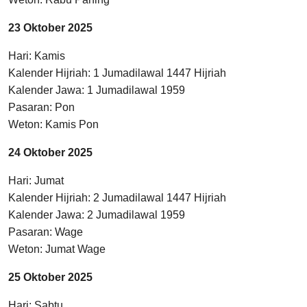
23 Oktober 2025
Hari: Kamis
Kalender Hijriah: 1 Jumadilawal 1447 Hijriah
Kalender Jawa: 1 Jumadilawal 1959
Pasaran: Pon
Weton: Kamis Pon
24 Oktober 2025
Hari: Jumat
Kalender Hijriah: 2 Jumadilawal 1447 Hijriah
Kalender Jawa: 2 Jumadilawal 1959
Pasaran: Wage
Weton: Jumat Wage
25 Oktober 2025
Hari: Sabtu