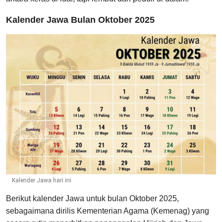
Kalender Jawa Bulan Oktober 2025
Kalender Jawa hari ini
Berikut kalender Jawa untuk bulan Oktober 2025,
sebagaimana dirilis Kementerian Agama (Kemenag) yang