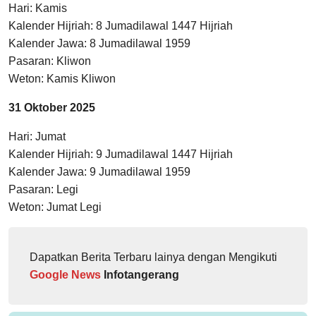
Hari: Kamis
Kalender Hijriah: 8 Jumadilawal 1447 Hijriah
Kalender Jawa: 8 Jumadilawal 1959
Pasaran: Kliwon
Weton: Kamis Kliwon
31 Oktober 2025
Hari: Jumat
Kalender Hijriah: 9 Jumadilawal 1447 Hijriah
Kalender Jawa: 9 Jumadilawal 1959
Pasaran: Legi
Weton: Jumat Legi
Dapatkan Berita Terbaru lainya dengan Mengikuti
Google News
Infotangerang