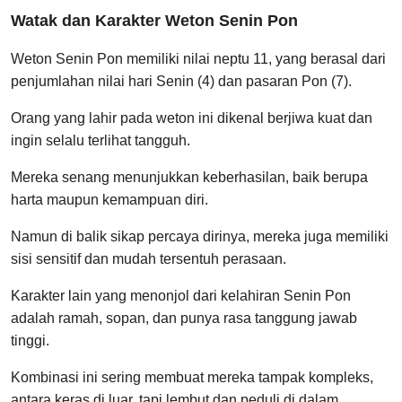
Watak dan Karakter Weton Senin Pon
Weton Senin Pon memiliki nilai neptu 11, yang berasal dari
penjumlahan nilai hari Senin (4) dan pasaran Pon (7).
Orang yang lahir pada weton ini dikenal berjiwa kuat dan
ingin selalu terlihat tangguh.
Mereka senang menunjukkan keberhasilan, baik berupa
harta maupun kemampuan diri.
Namun di balik sikap percaya dirinya, mereka juga memiliki
sisi sensitif dan mudah tersentuh perasaan.
Karakter lain yang menonjol dari kelahiran Senin Pon
adalah ramah, sopan, dan punya rasa tanggung jawab
tinggi.
Kombinasi ini sering membuat mereka tampak kompleks,
antara keras di luar, tapi lembut dan peduli di dalam.