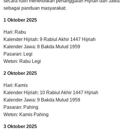
secara rutin menerbitkan penanggalan Hijriah dan Jawa
sebagai panduan masyarakat:
1 Oktober 2025
Hari: Rabu
Kalender Hijriah: 9 Rabiul Akhir 1447 Hijriah
Kalender Jawa: 8 Bakda Mulud 1959
Pasaran: Legi
Weton: Rabu Legi
2 Oktober 2025
Hari: Kamis
Kalender Hijriah: 10 Rabiul Akhir 1447 Hijriah
Kalender Jawa: 9 Bakda Mulud 1959
Pasaran: Pahing
Weton: Kamis Pahing
3 Oktober 2025