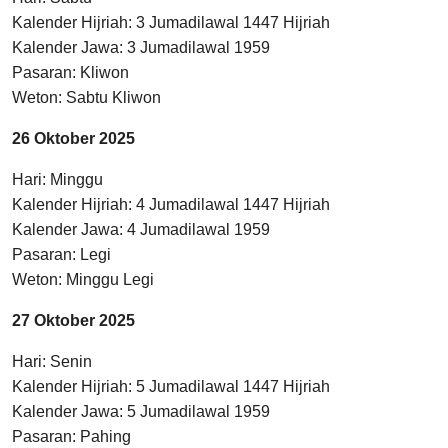
Kalender Hijriah: 3 Jumadilawal 1447 Hijriah
Kalender Jawa: 3 Jumadilawal 1959
Pasaran: Kliwon
Weton: Sabtu Kliwon
26 Oktober 2025
Hari: Minggu
Kalender Hijriah: 4 Jumadilawal 1447 Hijriah
Kalender Jawa: 4 Jumadilawal 1959
Pasaran: Legi
Weton: Minggu Legi
27 Oktober 2025
Hari: Senin
Kalender Hijriah: 5 Jumadilawal 1447 Hijriah
Kalender Jawa: 5 Jumadilawal 1959
Pasaran: Pahing