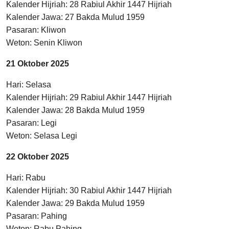
Kalender Hijriah: 28 Rabiul Akhir 1447 Hijriah
Kalender Jawa: 27 Bakda Mulud 1959
Pasaran: Kliwon
Weton: Senin Kliwon
21 Oktober 2025
Hari: Selasa
Kalender Hijriah: 29 Rabiul Akhir 1447 Hijriah
Kalender Jawa: 28 Bakda Mulud 1959
Pasaran: Legi
Weton: Selasa Legi
22 Oktober 2025
Hari: Rabu
Kalender Hijriah: 30 Rabiul Akhir 1447 Hijriah
Kalender Jawa: 29 Bakda Mulud 1959
Pasaran: Pahing
Weton: Rabu Pahing