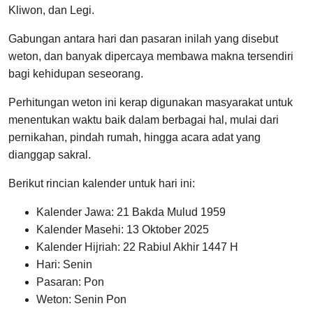
Kliwon, dan Legi.
Gabungan antara hari dan pasaran inilah yang disebut
weton, dan banyak dipercaya membawa makna tersendiri
bagi kehidupan seseorang.
Perhitungan weton ini kerap digunakan masyarakat untuk
menentukan waktu baik dalam berbagai hal, mulai dari
pernikahan, pindah rumah, hingga acara adat yang
dianggap sakral.
Berikut rincian kalender untuk hari ini:
Kalender Jawa: 21 Bakda Mulud 1959
Kalender Masehi: 13 Oktober 2025
Kalender Hijriah: 22 Rabiul Akhir 1447 H
Hari: Senin
Pasaran: Pon
Weton: Senin Pon