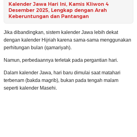
Kalender Jawa Hari Ini, Kamis Kliwon 4
Desember 2025, Lengkap dengan Arah
Keberuntungan dan Pantangan
Jika dibandingkan, sistem kalender Jawa lebih dekat
dengan kalender Hijriah karena sama-sama menggunakan
perhitungan bulan (qamariyah).
Namun, perbedaannya terletak pada pergantian hari.
Dalam kalender Jawa, hari baru dimulai saat matahari
terbenam (bakda magrib), bukan pada tengah malam
seperti kalender Masehi.