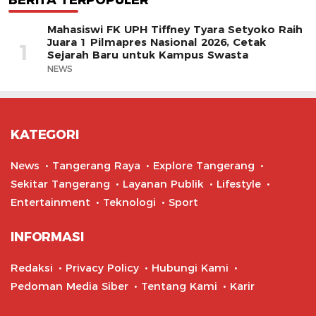
Mahasiswi FK UPH Tiffney Tyara Setyoko Raih
Juara 1 Pilmapres Nasional 2026, Cetak
1
Sejarah Baru untuk Kampus Swasta
NEWS
KATEGORI
News
Tangerang Raya
Explore Tangerang
Sekitar Tangerang
Layanan Publik
Lifestyle
Entertainment
Teknologi
Sport
INFORMASI
Redaksi
Privacy Policy
Hubungi Kami
Pedoman Media Siber
Tentang Kami
Karir