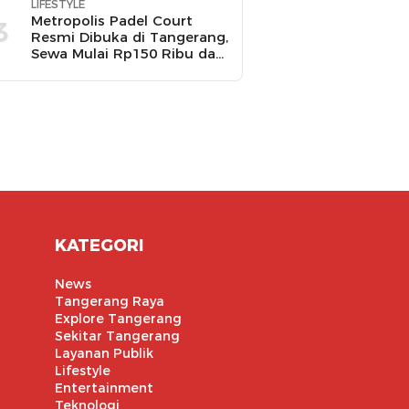
LIFESTYLE
Metropolis Padel Court
3
Resmi Dibuka di Tangerang,
Sewa Mulai Rp150 Ribu dan
Ada Promo Gratis Bola
Padel
KATEGORI
News
Tangerang Raya
Explore Tangerang
Sekitar Tangerang
Layanan Publik
Lifestyle
Entertainment
Teknologi