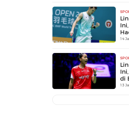
SPO
Li
Ini
Ha
14 Ja
SPO
Li
In
di
13 Ja