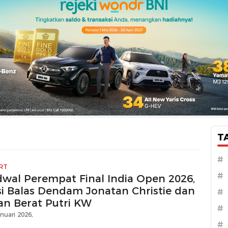
T
#
RT
#
dwal Perempat Final India Open 2026,
si Balas Dendam Jonatan Christie dan
#
ian Berat Putri KW
#
nuari 2026,
#