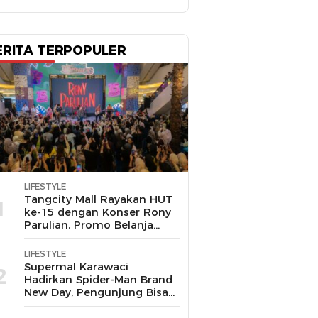
ERITA TERPOPULER
LIFESTYLE
Tangcity Mall Rayakan HUT
1
ke-15 dengan Konser Rony
Parulian, Promo Belanja
hingga Festival Komunitas
LIFESTYLE
Supermal Karawaci
2
Hadirkan Spider-Man Brand
New Day, Pengunjung Bisa
Main, Bertemu Spider-Man
Langsung