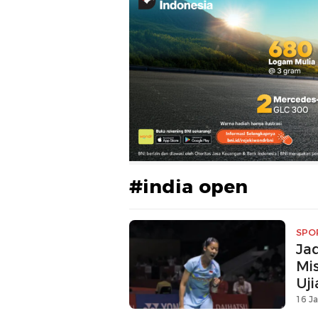
#india open
SPO
Ja
Mi
Uj
16 Ja