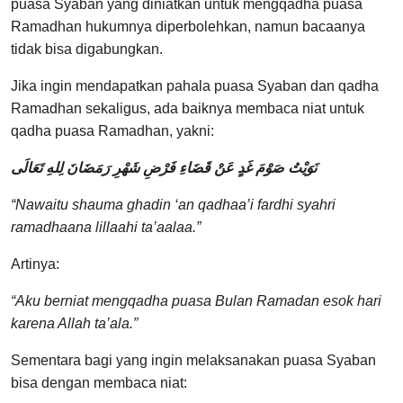
puasa Syaban yang diniatkan untuk mengqadha puasa
Ramadhan hukumnya diperbolehkan, namun bacaanya
tidak bisa digabungkan.
Jika ingin mendapatkan pahala puasa Syaban dan qadha
Ramadhan sekaligus, ada baiknya membaca niat untuk
qadha puasa Ramadhan, yakni:
نَوَيْتُ صَوْمَ غَدٍ عَنْ قَضَاءِ فَرْضِ شَهْرِ رَمَضَانَ لِلهِ تَعَالَى
“Nawaitu shauma ghadin ‘an qadhaa’i fardhi syahri
ramadhaana lillaahi ta’aalaa.”
Artinya:
“Aku berniat mengqadha puasa Bulan Ramadan esok hari
karena Allah ta’ala.”
Sementara bagi yang ingin melaksanakan puasa Syaban
bisa dengan membaca niat: