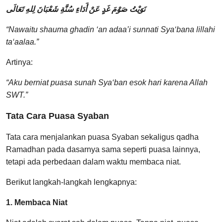
نَوَيْتُ صَوْمَ غَدٍ عَنْ أَدَاءِ سُنَّةِ شَعْبَانَ لِلهِ تَعَالَى
“Nawaitu shauma ghadin ‘an adaa’i sunnati Sya‘bana lillahi
ta‘aalaa.”
Artinya:
“Aku berniat puasa sunah Sya‘ban esok hari karena Allah
SWT.”
Tata Cara Puasa Syaban
Tata cara menjalankan puasa Syaban sekaligus qadha
Ramadhan pada dasarnya sama seperti puasa lainnya,
tetapi ada perbedaan dalam waktu membaca niat.
Berikut langkah-langkah lengkapnya:
1. Membaca Niat