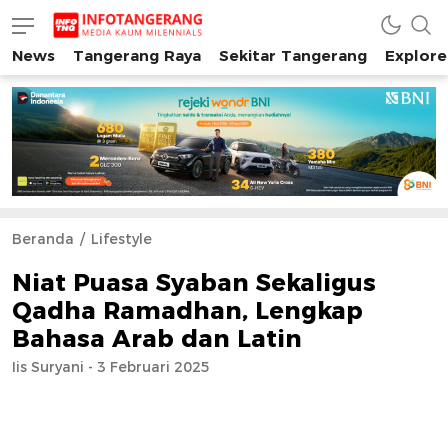
News
Tangerang Raya
Sekitar Tangerang
Explore
INFO TANGERANG
Media Kaum Millenials Tangerang Raya
Beranda
Lifestyle
Niat Puasa Syaban Sekaligus
Qadha Ramadhan, Lengkap
Bahasa Arab dan Latin
Iis Suryani - 3 Februari 2025