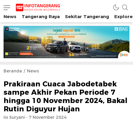
News
Tangerang Raya
Sekitar Tangerang
Explore
INFO TANGERANG
Media Kaum Millenials Tangerang Raya
Beranda
News
Prakiraan Cuaca Jabodetabek
sampe Akhir Pekan Periode 7
hingga 10 November 2024, Bakal
Rutin Diguyur Hujan
Iis Suryani - 7 November 2024