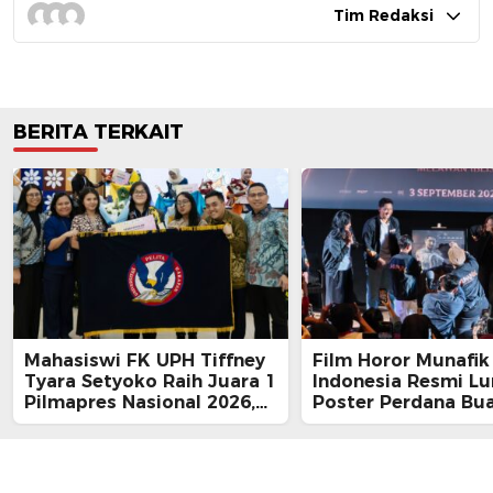
Tim Redaksi
BERITA TERKAIT
Mahasiswi FK UPH Tiffney
Film Horor Munafik 
Tyara Setyoko Raih Juara 1
Indonesia Resmi L
Pilmapres Nasional 2026,
Poster Perdana Bu
Cetak Sejarah Baru untuk
Kesan Spiritual Reli
Kampus Swasta
Mencekam