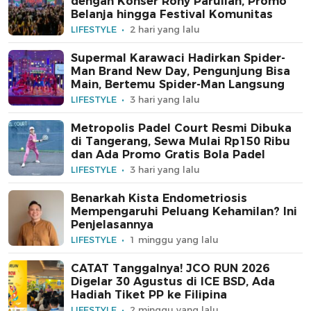
dengan Konser Rony Parulian, Promo
Belanja hingga Festival Komunitas
LIFESTYLE
2 hari yang lalu
Supermal Karawaci Hadirkan Spider-
Man Brand New Day, Pengunjung Bisa
Main, Bertemu Spider-Man Langsung
LIFESTYLE
3 hari yang lalu
Metropolis Padel Court Resmi Dibuka
di Tangerang, Sewa Mulai Rp150 Ribu
dan Ada Promo Gratis Bola Padel
LIFESTYLE
3 hari yang lalu
Benarkah Kista Endometriosis
Mempengaruhi Peluang Kehamilan? Ini
Penjelasannya
LIFESTYLE
1 minggu yang lalu
CATAT Tanggalnya! JCO RUN 2026
Digelar 30 Agustus di ICE BSD, Ada
Hadiah Tiket PP ke Filipina
LIFESTYLE
2 minggu yang lalu