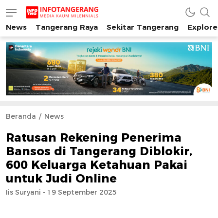
News
Tangerang Raya
Sekitar Tangerang
Explore
INFO TANGERANG
Media Kaum Millenials Tangerang Raya
Beranda
News
Ratusan Rekening Penerima
Bansos di Tangerang Diblokir,
600 Keluarga Ketahuan Pakai
untuk Judi Online
Iis Suryani - 19 September 2025