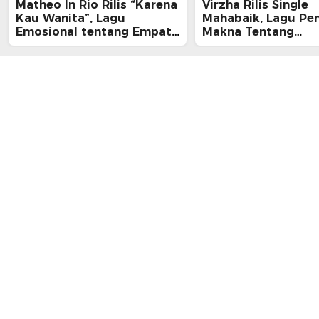
Matheo In Rio Rilis “Karena
Virzha Rilis Single
Kau Wanita”, Lagu
Mahabaik, Lagu Pe
Emosional tentang Empati
Makna Tentang
dan Kelelahan Perempuan
Pengampunan dan 
yang Tak Terlihat
Pulang