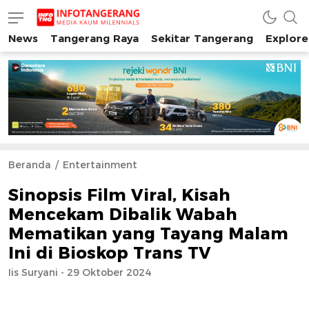
News
Tangerang Raya
Sekitar Tangerang
Explore
INFO TANGERANG
Media Kaum Millenials Tangerang Raya
Beranda
Entertainment
Sinopsis Film Viral, Kisah
Mencekam Dibalik Wabah
Mematikan yang Tayang Malam
Ini di Bioskop Trans TV
Iis Suryani - 29 Oktober 2024