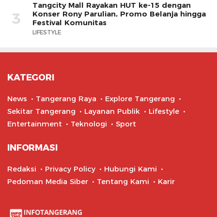
Tangcity Mall Rayakan HUT ke-15 dengan
Konser Rony Parulian, Promo Belanja hingga
3
Festival Komunitas
LIFESTYLE
KATEGORI
News
Tangerang Raya
Explore Tangerang
Sekitar Tangerang
Layanan Publik
Lifestyle
Entertainment
Teknologi
Sport
INFORMASI
Redaksi
Privacy Policy
Hubungi Kami
Pedoman Media Siber
Tentang Kami
Karir