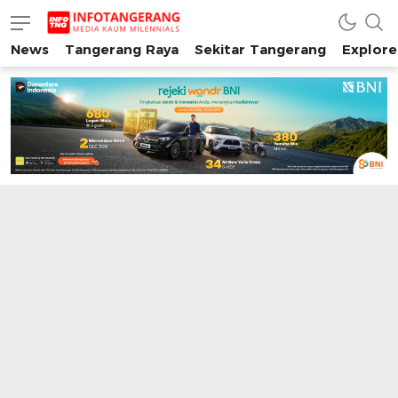
News
Tangerang Raya
Sekitar Tangerang
Explore
INFO TANGERANG
Media Kaum Millenials Tangerang Raya