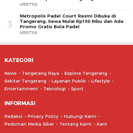
LIFESTYLE
Metropolis Padel Court Resmi Dibuka di
Tangerang, Sewa Mulai Rp150 Ribu dan Ada
3
Promo Gratis Bola Padel
LIFESTYLE
KATEGORI
News
Tangerang Raya
Explore Tangerang
Sekitar Tangerang
Layanan Publik
Lifestyle
Entertainment
Teknologi
Sport
INFORMASI
Redaksi
Privacy Policy
Hubungi Kami
Pedoman Media Siber
Tentang Kami
Karir