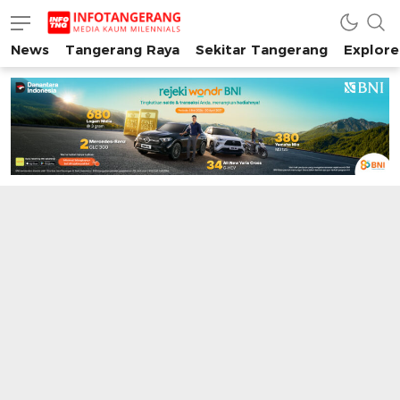
News
Tangerang Raya
Sekitar Tangerang
Explore
INFO TANGERANG
Media Kaum Millenials Tangerang Raya